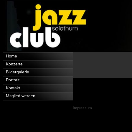
Navigation
Home
überspringen
Konzerte
Bildergalerie
Portrait
Kontakt
Mitglied werden
Navigation
Impressum
überspringen