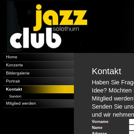
Navigation
Home
überspringen
Konzerte
Kontakt
Bildergalerie
Portrait
Haben Sie Frag
Kontakt
Idee? Möchten S
Standort
Mitglied werden
Mitglied werden
Senden Sie uns
und wir nehmen 
Pflichtfeld
Vorname
*
Pflichtfeld
Name
*
Pflichtfeld
Adresse
*