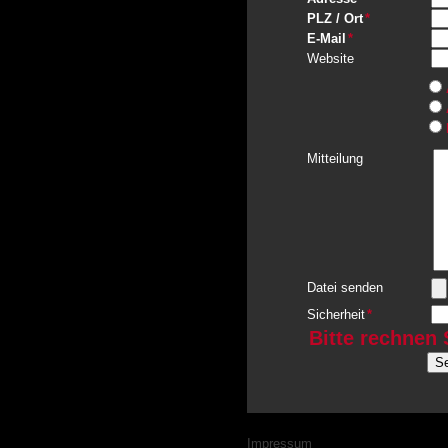
Pflichtfeld
PLZ / Ort
*
Pflichtfeld
E-Mail
*
Website
Mitteilung
Datei senden
Pflichtfeld
Sicherheit
*
Bitte rechnen 
S
Navigation
Impressum