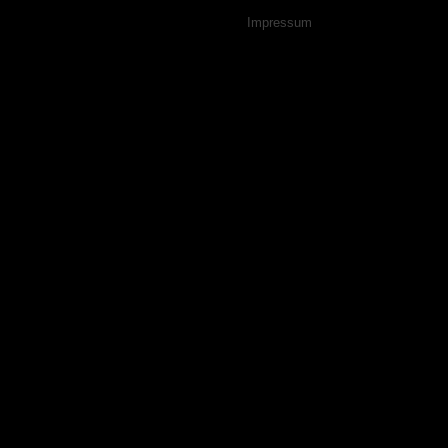
Navigation
Impressum
überspringen