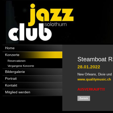
Navigation
Home
überspringen
Konzerte
Steamboat R
Reservationen
Vergangene Konzerte
28.01.2022
Bildergalerie
New Orleans, Dixie und
Portrait
www.qualitymusic.ch
Kontakt
AUSVERKAUFT!!!
Mitglied werden
Zurück