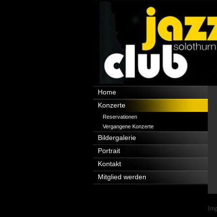
Navigation
Home
überspringen
Konzerte
Reservationen
Vergangene Konzerte
Bildergalerie
Portrait
Kontakt
Mitglied werden
Nav
Im