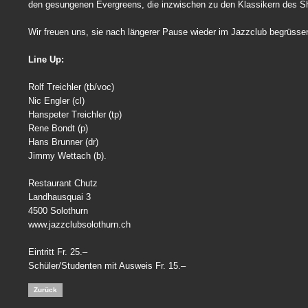
den gesungenen Evergreens, die inzwischen zu den Klassikern des 
Wir freuen uns, sie nach längerer Pause wieder im Jazzclub begrüsse
Line Up:
Rolf Treichler (tb/voc)
Nic Engler (cl)
Hanspeter Treichler (tp)
Rene Bondt (p)
Hans Brunner (dr)
Jimmy Wettach (b).
Restaurant Chutz
Landhausquai 3
4500 Solothurn
www.jazzclubsolothurn.ch
Eintritt Fr. 25.–
Schüler/Studenten mit Ausweis Fr. 15.–
Zurück