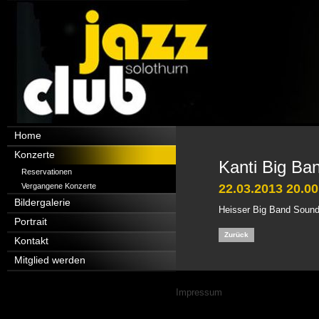
Navigation
Home
überspringen
Konzerte
Kanti Big Ba
Reservationen
Vergangene Konzerte
22.03.2013 20.00
Bildergalerie
Heisser Big Band Sound
Portrait
Zurück
Kontakt
Mitglied werden
Navigation
Impressum
überspringen