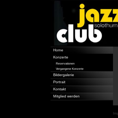
Navigation
Home
überspringen
Konzerte
Reservationen
Vergangene Konzerte
Bildergalerie
Portrait
Kontakt
Mitglied werden
Nav
Im