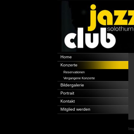
Navigation
Home
überspringen
Konzerte
Reservationen
Vergangene Konzerte
Bildergalerie
Portrait
Kontakt
Mitglied werden
Nav
Im