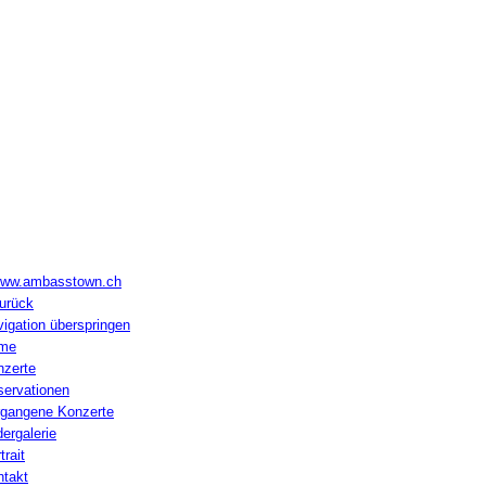
Ambass Town Jazz Band mit Solothurne
9.12.2014 20.00
ixieland, Swing
ww.ambasstown.ch
urück
igation überspringen
me
nzerte
servationen
rgangene Konzerte
dergalerie
trait
ntakt