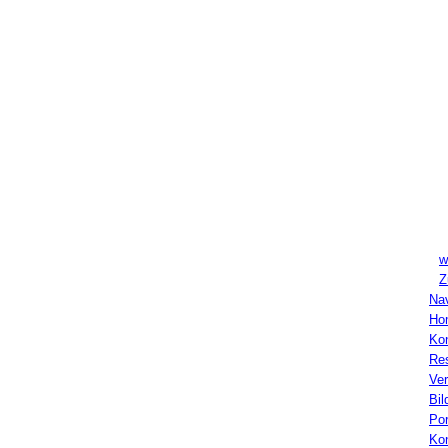
1
D
w
Z
Nav
Ho
Ko
Re
Ve
Bil
Por
Ko